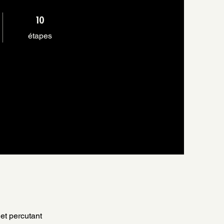
10 étapes
10
étapes
 et percutant